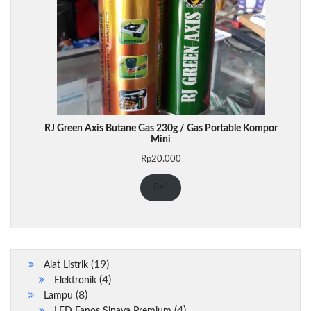
RJ Green Axis Butane Gas 230g / Gas Portable Kompor
Mini
Rp
20.000
Beli
19
19
Alat Listrik
Produk
4
4
Elektronik
8
Produk
8
Lampu
Produk
4
4