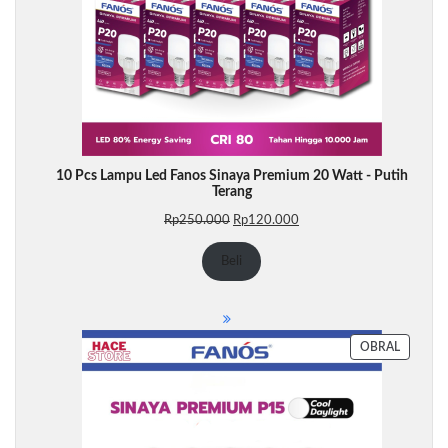
10 Pcs Lampu Led Fanos Sinaya Premium 20 Watt - Putih
Terang
Harga
Harga
Rp
250.000
Rp
120.000
aslinya
saat
adalah:
ini
Beli
Rp250.000.
adalah:
Rp120.000.
PRODU
OBRAL
DENGA
DISKON