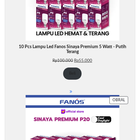
10 Pcs Lampu Led Fanos Sinaya Premium 5 Watt - Putih
Terang
Harga
Harga
Rp
100.000
Rp
55.000
aslinya
saat
adalah:
ini
Beli
Rp100.000.
adalah:
Rp55.000.
PRODU
OBRAL
DENGA
DISKON