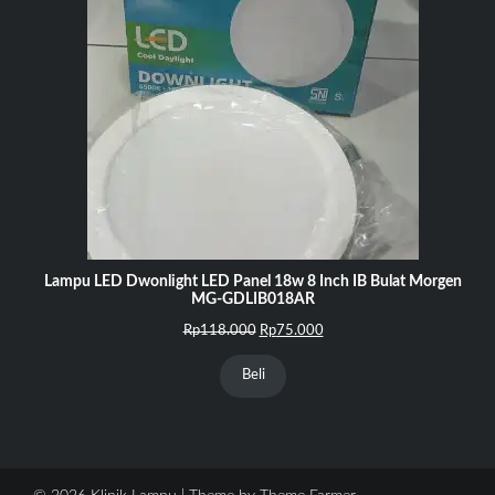
Lampu LED Dwonlight LED Panel 18w 8 Inch IB Bulat Morgen
MG-GDLIB018AR
Harga
Harga
Rp
118.000
Rp
75.000
aslinya
saat
adalah:
ini
Beli
Rp118.000.
adalah:
Rp75.000.