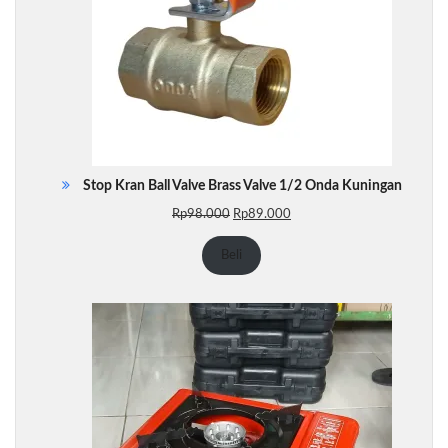
Stop Kran Ball Valve Brass Valve 1/2 Onda Kuningan
Harga
Harga
Rp
98.000
Rp
89.000
aslinya
saat
adalah:
ini
Beli
Rp98.000.
adalah:
Rp89.000.