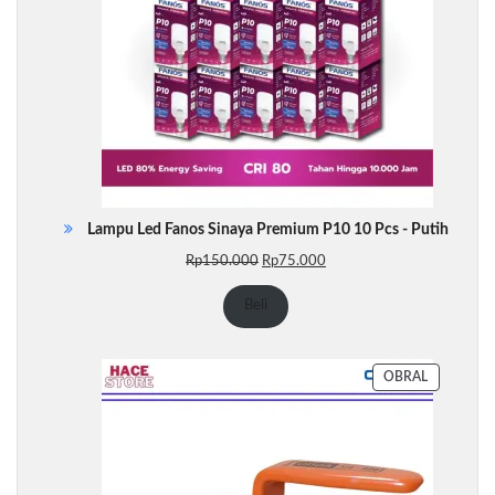
Lampu Led Fanos Sinaya Premium P10 10 Pcs - Putih
Harga
Harga
Rp
150.000
Rp
75.000
aslinya
saat
adalah:
ini
Beli
Rp150.000.
adalah:
Rp75.000.
PRODUK
OBRAL
DENGAN
DISKON