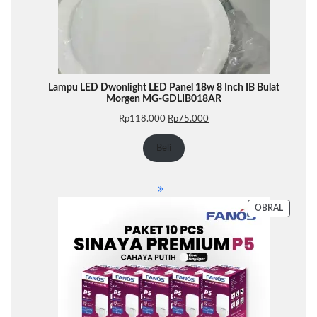
Lampu LED Dwonlight LED Panel 18w 8 Inch IB Bulat
Morgen MG-GDLIB018AR
Harga
Harga
Rp
118.000
Rp
75.000
aslinya
saat
adalah:
ini
Beli
Rp118.000.
adalah:
Rp75.000.
PRODU
OBRAL
DENGA
DISKON