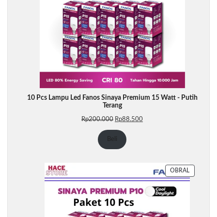
10 Pcs Lampu Led Fanos Sinaya Premium 15 Watt - Putih
Terang
Harga
Harga
Rp
200.000
Rp
88.500
aslinya
saat
adalah:
ini
Beli
Rp200.000.
adalah:
Rp88.500.
PRODUK
OBRAL
DENGAN
DISKON