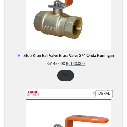
Stop Kran Ball Valve Brass Valve 3/4 Onda Kuningan
Harga
Harga
Rp
145.000
Rp
130.000
aslinya
saat
adalah:
ini
Beli
Rp145.000.
adalah:
Rp130.000.
PRODUK
OBRAL
DENGAN
DISKON