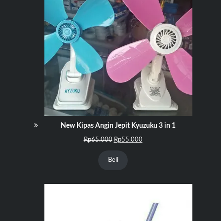
New Kipas Angin Jepit Kyuzuku 3 in 1
Harga
Harga
Rp
65.000
Rp
55.000
aslinya
saat
adalah:
ini
Beli
Rp65.000.
adalah:
Rp55.000.