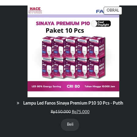
PRODUK
OBRAL
DENGAN
DISKON
Lampu Led Fanos Sinaya Premium P10 10 Pcs - Putih
Harga
Harga
Rp
150.000
Rp
75.000
aslinya
saat
adalah:
ini
Beli
Rp150.000.
adalah:
Rp75.000.