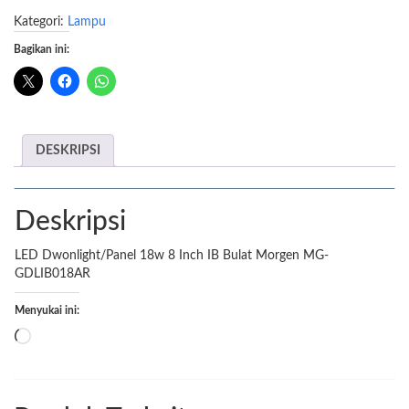
Dwonlight
Kategori:
Lampu
LED
Panel
Bagikan ini:
18w
8
Inch
IB
Bulat
DESKRIPSI
Morgen
MG-
GDLIB018AR
Deskripsi
LED Dwonlight/Panel 18w 8 Inch IB Bulat Morgen MG-
GDLIB018AR
Menyukai ini:
Memuat...