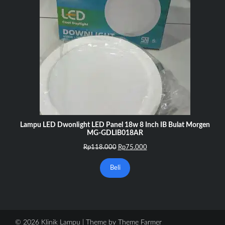
Lampu LED Dwonlight LED Panel 18w 8 Inch IB Bulat Morgen
MG-GDLIB018AR
Harga
Harga
Rp
118.000
Rp
75.000
aslinya
saat
adalah:
ini
Beli
Rp118.000.
adalah:
Rp75.000.
© 2026 Klinik Lampu | Theme by
Theme Farmer