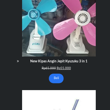
New Kipas Angin Jepit Kyuzuku 3 in 1
Harga
Harga
Rp
65.000
Rp
55.000
aslinya
saat
adalah:
ini
Beli
Rp65.000.
adalah:
Rp55.000.