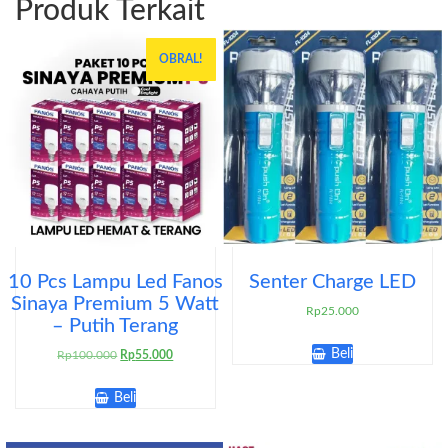
Produk Terkait
OBRAL!
10 Pcs Lampu Led Fanos
Senter Charge LED
Sinaya Premium 5 Watt
Rp
25.000
– Putih Terang
Beli
Harga
Harga
Rp
100.000
Rp
55.000
aslinya
saat
adalah:
ini
Beli
Rp100.000.
adalah:
Rp55.000.