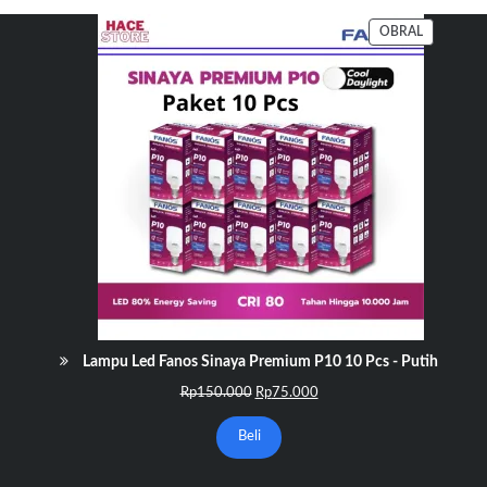
PRODUK
OBRAL
DENGAN
DISKON
Lampu Led Fanos Sinaya Premium P10 10 Pcs - Putih
Harga
Harga
Rp
150.000
Rp
75.000
aslinya
saat
adalah:
ini
Beli
Rp150.000.
adalah:
Rp75.000.