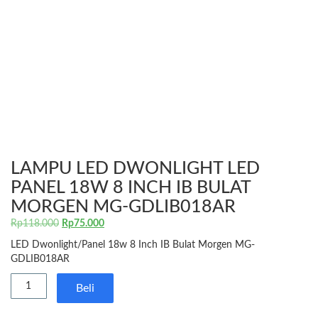
LAMPU LED DWONLIGHT LED
PANEL 18W 8 INCH IB BULAT
MORGEN MG-GDLIB018AR
Harga
Harga
Rp
118.000
Rp
75.000
aslinya
saat
LED Dwonlight/Panel 18w 8 Inch IB Bulat Morgen MG-
adalah:
ini
GDLIB018AR
Rp118.000.
adalah:
Kuantitas
Rp75.000.
Beli
Lampu
LED