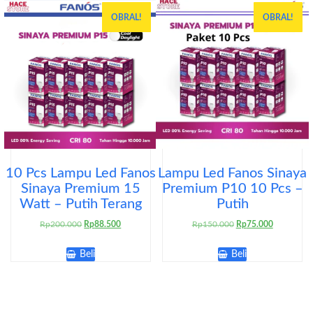
OBRAL!
OBRAL!
10 Pcs Lampu Led Fanos
Lampu Led Fanos Sinaya
Sinaya Premium 15
Premium P10 10 Pcs –
Watt – Putih Terang
Putih
Harga
Harga
Harga
Harga
Rp
200.000
Rp
88.500
Rp
150.000
Rp
75.000
aslinya
saat
aslinya
saat
adalah:
ini
adalah:
ini
Beli
Beli
Rp200.000.
adalah:
Rp150.000.
adalah:
Rp88.500.
Rp75.000.