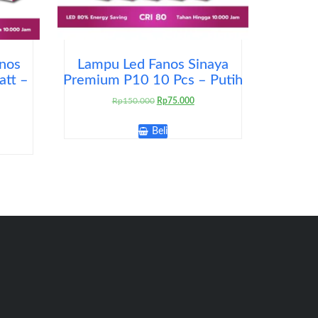
nos
Lampu Led Fanos Sinaya
att –
Premium P10 10 Pcs – Putih
Harga
Harga
Rp
150.000
Rp
75.000
aslinya
saat
rga
adalah:
ini
t
Beli
Rp150.000.
adalah:
Rp75.000.
lah:
120.000.