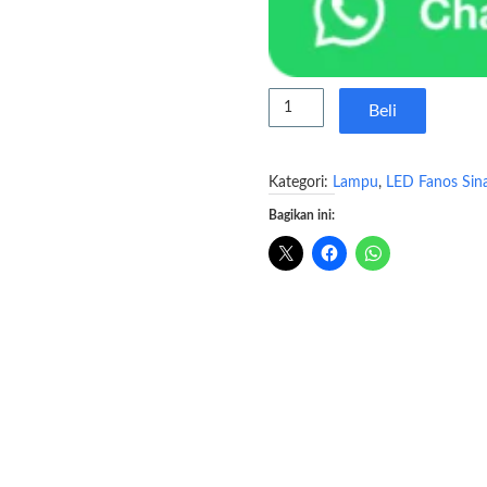
Kuantitas
Beli
10
Pcs
Lampu
Kategori:
Lampu
,
LED Fanos Sin
Led
Fanos
Bagikan ini:
Sinaya
Premium
15
Watt
-
Putih
Terang