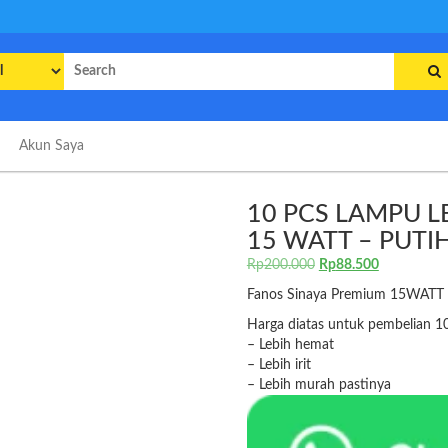
rch
Akun Saya
10 PCS LAMPU L
15 WATT – PUTI
Harga
Harga
Rp
200.000
Rp
88.500
aslinya
saat
Fanos Sinaya Premium 15WATT 
adalah:
ini
Rp200.000.
adalah:
Harga diatas untuk pembelian 
Rp88.500.
– Lebih hemat
– Lebih irit
– Lebih murah pastinya