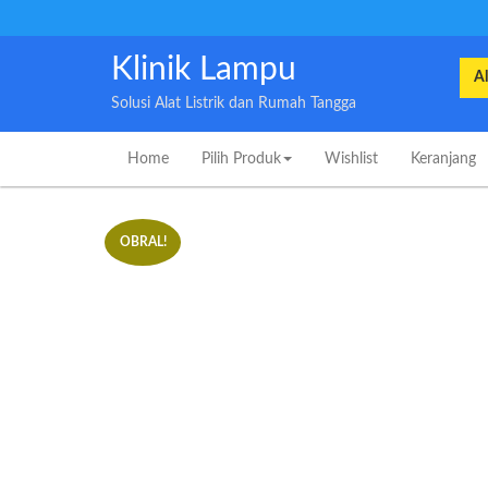
Skip
to
content
Klinik Lampu
Sea
for:
Solusi Alat Listrik dan Rumah Tangga
Home
Pilih Produk
Wishlist
Keranjang
OBRAL!