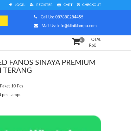
LOGIN
REGISTER
CART
CHECKOUT
Call Us: 087880284455
Mail Us: info@kliniklampu.com
TOTAL
0
Rp
0
ED FANOS SINAYA PREMIUM
H TERANG
Paket 10 Pcs
10 pcs Lampu