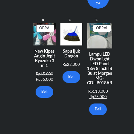
ya
PRODUK
PRODUK
OBRAL
OBRAL
DENGAN
DENGAN
DISKON
DISKON
New Kipas
Sapu Ijuk
Lampu LED
Angin Jepit
Dragon
Dwonlight
Kyuzuku 3
LED Panel
Rp
22.000
in 1
18w 8 Inch IB
Bulat Morgen
Harga
Rp
65.000
Beli
MG-
aslinya
Harga
Rp
55.000
GDLIB018AR
adalah:
saat
Rp65.000.
ini
Harga
Rp
118.000
Beli
adalah:
Harga
aslinya
Rp
75.000
Rp55.000.
saat
adalah:
ini
Rp118.000.
Beli
adalah:
Rp75.000.