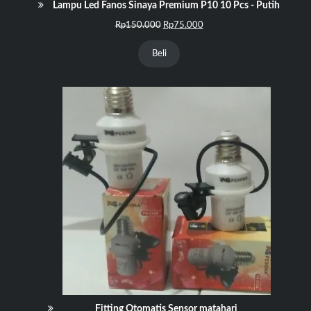
Lampu Led Fanos Sinaya Premium P10 10 Pcs - Putih
Harga
Harga
Rp
150.000
Rp
75.000
aslinya
saat
adalah:
ini
Beli
Rp150.000.
adalah:
Rp75.000.
Fitting Otomatis Sensor matahari