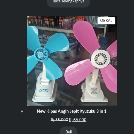
Baca selengkapnya
PRODUK
OBRAL
DENGAN
DISKON
New Kipas Angin Jepit Kyuzuku 3 in 1
Harga
Harga
Rp
65.000
Rp
55.000
aslinya
saat
adalah:
ini
Beli