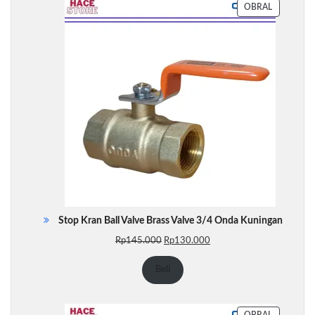
PRODUK
OBRAL
DENGAN
DISKON
Stop Kran Ball Valve Brass Valve 3/4 Onda Kuningan
Harga
Harga
Rp
145.000
Rp
130.000
aslinya
saat
adalah:
ini
Beli
Rp145.000.
adalah:
Rp130.000.
PRODUK
OBRAL