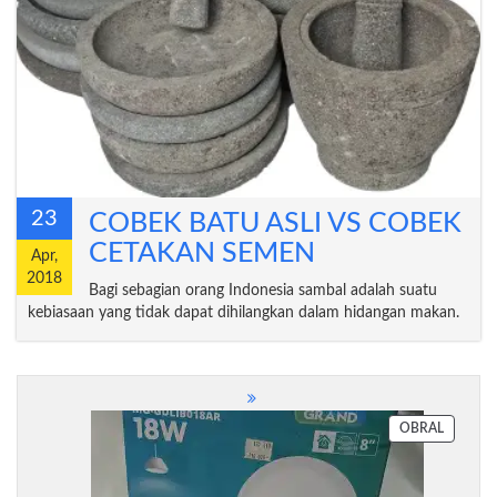
23
COBEK BATU ASLI VS COBEK
CETAKAN SEMEN
Apr,
2018
Bagi sebagian orang Indonesia sambal adalah suatu
kebiasaan yang tidak dapat dihilangkan dalam hidangan makan.
PRODU
OBRAL
DENGA
DISKON