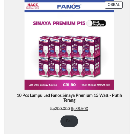
PRODU
OBRAL
DENGA
DISKON
10 Pcs Lampu Led Fanos Sinaya Premium 15 Watt - Putih
Terang
Harga
Harga
Rp
200.000
Rp
88.500
aslinya
saat
adalah:
ini
Beli
Rp200.000.
adalah:
Rp88.500.