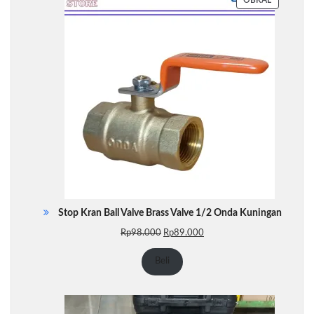
DENGAN
DISKON
Stop Kran Ball Valve Brass Valve 1/2 Onda Kuningan
Harga
Harga
Rp
98.000
Rp
89.000
aslinya
saat
adalah:
ini
Beli
Rp98.000.
adalah:
Rp89.000.