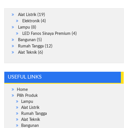
19
19
Alat Listrik
Produk
4
4
Elektronik
8
Produk
8
Lampu
Produk
4
4
LED Fanos Sinaya Premium
5
Produk
5
Bangunan
Produk
12
12
Rumah Tangga
6
Produk
6
Alat Teknik
Produk
USEFUL LINKS
Home
Pilih Produk
Lampu
Alat Listrik
Rumah Tangga
Alat Teknik
Bangunan