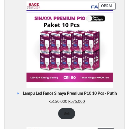
PRODUK
OBRAL
DENGAN
DISKON
Lampu Led Fanos Sinaya Premium P10 10 Pcs - Putih
Harga
Harga
Rp
150.000
Rp
75.000
aslinya
saat
adalah:
ini
Beli
Rp150.000.
adalah:
Rp75.000.