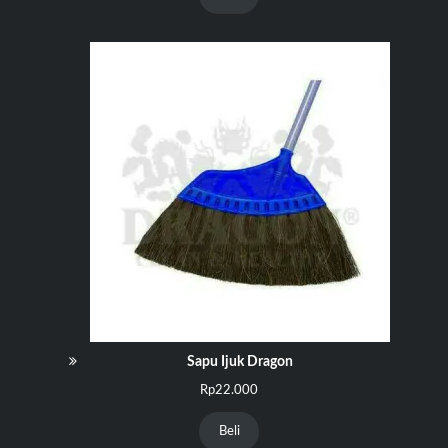
Rp65.000.
adalah:
Rp55.000.
Sapu Ijuk Dragon
Rp
22.000
Beli