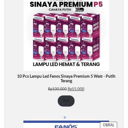
10 Pcs Lampu Led Fanos Sinaya Premium 5 Watt - Putih
Terang
Harga
Harga
Rp
100.000
Rp
55.000
aslinya
saat
adalah:
ini
Beli
Rp100.000.
adalah:
Rp55.000.
PRODU
OBRAL