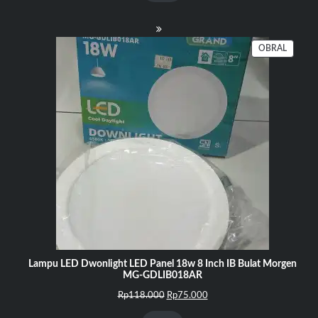
PRODU
OBRAL
DENGA
DISKO
Lampu LED Dwonlight LED Panel 18w 8 Inch IB Bulat Morgen
MG-GDLIB018AR
Harga
Harga
Rp
118.000
Rp
75.000
aslinya
saat