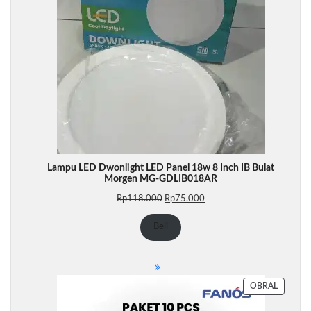
Lampu LED Dwonlight LED Panel 18w 8 Inch IB Bulat
Morgen MG-GDLIB018AR
Harga
Harga
Rp
118.000
Rp
75.000
aslinya
saat
adalah:
ini
Beli
Rp118.000.
adalah:
Rp75.000.
PRODU
OBRAL
DENGA
DISKON