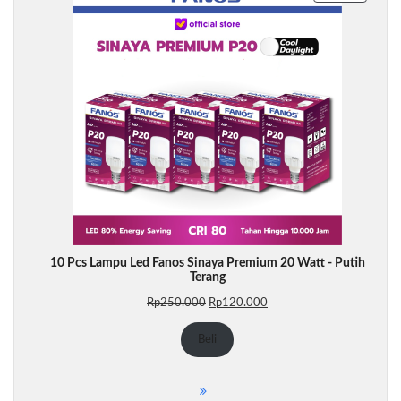
DENGA
DISKON
10 Pcs Lampu Led Fanos Sinaya Premium 20 Watt - Putih
Terang
Harga
Harga
Rp
250.000
Rp
120.000
aslinya
saat
adalah:
ini
Beli
Rp250.000.
adalah:
Rp120.000.