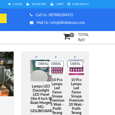
LOGIN
REGISTER
CART
CHECKOUT
Call Us: 087880284455
Mail Us: info@kliniklampu.com
TOTAL
0
Rp
0
PRODUK
PRODUK
PRODUK
OBRAL
OBRAL
OBRAL
DENGAN
DENGAN
DENGAN
DISKON
DISKON
DISKON
10 Pcs
10 Pcs
Lampu
Lampu
Lampu LED
Led
Led
Dwonlight
Fanos
Fanos
LED Panel
Sinaya
Sinaya
18w 8 Inch IB
Premium
Premium
Bulat Morgen
5 Watt -
20 Watt -
MG-
Putih
Putih
GDLIB018AR
Terang
Terang