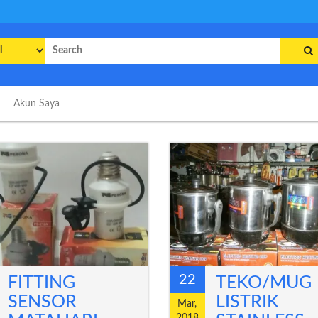
rch
Akun Saya
22
FITTING
TEKO/MUG
SENSOR
LISTRIK
Mar,
2018