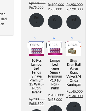
Rp
118.000
Rp
100.000
Rp
250.000
Harga
Harga
Rp
75.000
Harga
Harga
Harga
Rp
55.000
Rp
120.000
aslinya
saat
aslinya
saat
aslinya
Harga
 dan
adalah:
ini
Bel
adalah:
ini
adalah:
saat
 dari
Bel
Bel
Rp118.000.
adalah:
i
Rp100.000.
adalah:
Rp250.000.
ini
dan
i
i
Rp75.000.
Rp55.000.
adalah:
Rp120.000.
PRODUK
PRODUK
PRODUK
OBRAL
OBRAL
OBRAL
DENGAN
DENGAN
DENGAN
DISKON
DISKON
DISKON
10 Pcs
Lampu
Stop
Lampu
Led
Kran Ball
Led
Fanos
Valve
Fanos
Sinaya
Brass
Sinaya
Premium
Valve 3/4
Premium
P10 10
Onda
15 Watt -
Pcs -
Kuningan
Putih
Putih
Rp
145.000
Terang
Rp
150.000
Harga
Rp
130.000
Rp
200.000
Harga
Harga
Rp
75.000
aslinya
Harga
Harga
Harga
Rp
88.500
aslinya
saat
adalah:
saat
Bel
aslinya
saat
adalah:
ini
Rp145.000.
ini
Bel
i