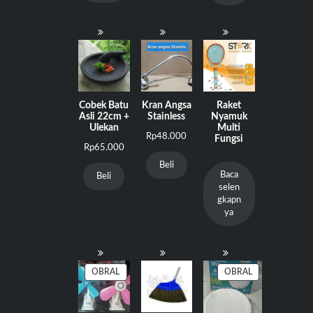
Rp75.000.
Cobek Batu
Kran Angsa
Raket
Asli 22cm +
Stainless
Nyamuk
Ulekan
Multi
Rp
48.000
Fungsi
Rp
65.000
Beli
Baca
Beli
selen
gkapn
ya
PRODUK
PRODUK
OBRAL
OBRAL
DENGAN
DENGAN
DISKON
DISKON