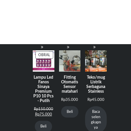
PRODUK
OBRAL
DENGAN
DISKON
Lampu Led
Fitting
Teko/mug
Fanos
Otomatis
Listrik
Sinaya
Sensor
Serbaguna
Premium
matahari
Stainless
P10 10 Pcs
Rp
35.000
Rp
45.000
- Putih
Harga
Rp
150.000
Beli
Baca
Harga
aslinya
Rp
75.000
selen
saat
adalah:
gkapn
ini
Rp150.000.
Beli
ya
adalah: