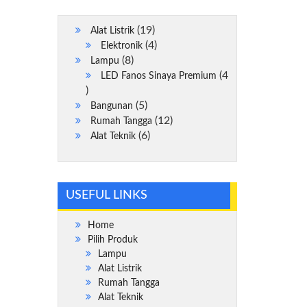
19
19
Alat Listrik
Produk
4
4
Elektronik
8
Produk
8
Lampu
Produk
4
LED Fanos Sinaya Premium
4
Produk
5
5
Bangunan
Produk
12
12
Rumah Tangga
6
Produk
6
Alat Teknik
Produk
USEFUL LINKS
Home
Pilih Produk
Lampu
Alat Listrik
Rumah Tangga
Alat Teknik