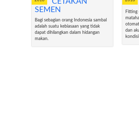
CETAKAN
SEMEN
Fittin
mataha
Bagi sebagian orang Indonesia sambal
otomat
adalah suatu kebiasaan yang tidak
dan ak
dapat dihilangkan dalam hidangan
kondis
makan.