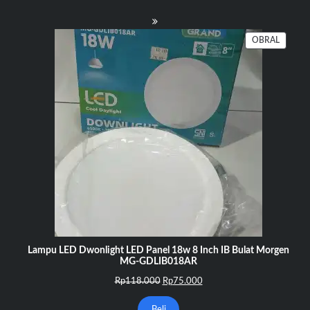
PRODU
OBRAL
DENGA
DISKO
Lampu LED Dwonlight LED Panel 18w 8 Inch IB Bulat Morgen
MG-GDLIB018AR
Harga
Harga
Rp
118.000
Rp
75.000
aslinya
saat
adalah:
ini
Beli