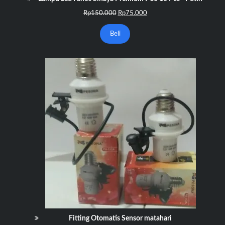
Harga
Harga
Rp
150.000
Rp
75.000
aslinya
saat
adalah:
ini
Beli
Rp150.000.
adalah:
Rp75.000.
Fitting Otomatis Sensor matahari