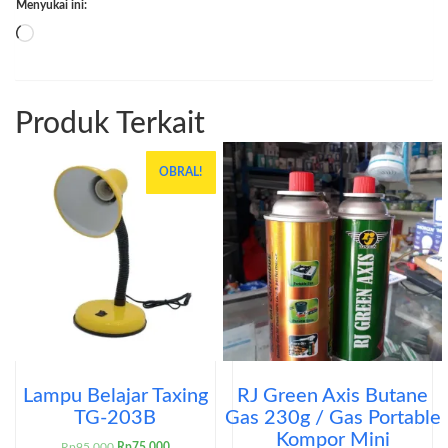
Menyukai ini:
Memuat...
Produk Terkait
OBRAL!
Lampu Belajar Taxing
RJ Green Axis Butane
TG-203B
Gas 230g / Gas Portable
Kompor Mini
Harga
Harga
Rp
95.000
Rp
75.000