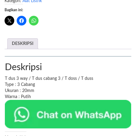
Kategori:
Alat Listrik
Way
Bagikan ini:
DESKRIPSI
Deskripsi
T dus 3 way / T dus cabang 3 / T doss / T duss
Type : 3 Cabang
Ukuran : 20mm
Warna : Putih