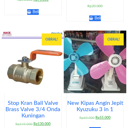
aslinya
saat
Rp
20.000
adalah:
ini
Beli
Rp95.000.
adalah:
Beli
Rp75.000.
OBRAL!
OBRAL!
Stop Kran Ball Valve
New Kipas Angin Jepit
Brass Valve 3/4 Onda
Kyuzuku 3 in 1
Kuningan
Harga
Harga
Rp
65.000
Rp
55.000
aslinya
saat
Harga
Harga
Rp
145.000
Rp
130.000
adalah:
ini