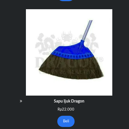
Rp55.000.
Sapu Ijuk Dragon
Rp
22.000
Beli