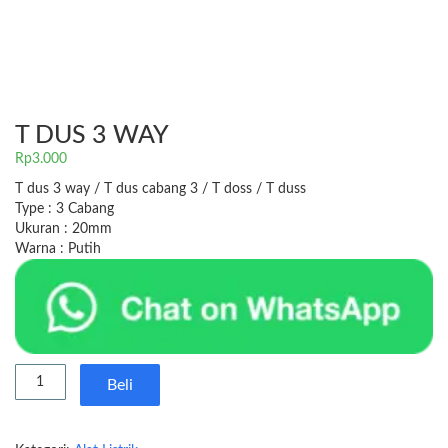
T DUS 3 WAY
Rp
3.000
T dus 3 way / T dus cabang 3 / T doss / T duss
Type : 3 Cabang
Ukuran : 20mm
Warna : Putih
Kuantitas
Beli
T
Dus
3