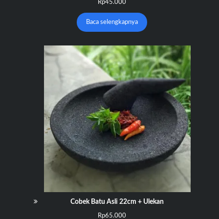
Rp
45.000
Baca selengkapnya
Cobek Batu Asli 22cm + Ulekan
Rp
65.000